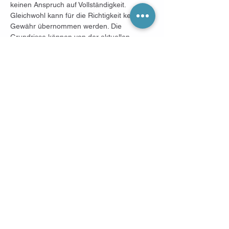
keinen Anspruch auf Vollständigkeit. 
Gleichwohl kann für die Richtigkeit keine 
Gewähr übernommen werden. Die 
Grundrisse können von der aktuellen 
Situation abweichen oder nicht 
maßstabsgetreu abgebildet sein. Hierfür 
übernehmen wir keine Gewähr. Bei 
Abschluss eines beurkundeten 
Kaufvertrages über die Immobilie 
entstehen Nebenkosten, 
(Grunderwerbsteuer in Höhe von 5% sowie 
Notar- und Gerichtskosten in Höhe von 2%) 
die zu Lasten des Käufers gehen. 
Zusätzlich zahlt der Käufer eine Provision 
in Höhe von 2,975% inkl. gesetzlicher 
MwSt. des beurkundeten Kaufpreises an 
REHMET & BEHR Immobilien. Weitere 
Auskünfte zur Immobilie können nur 
erfolgen, wenn die Widerrufsbelehrung 
gelesen und akzeptiert wurde. Nach 
Aufforderung zum Exposéversand erklärt 