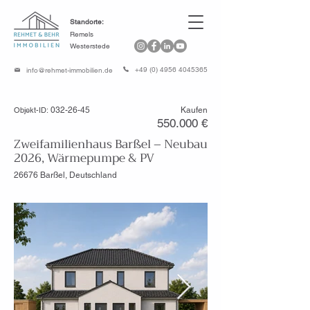
Standorte:
Remels
Westerstede
+49 (0) 4956 4045365
info@rehmet-immobilien.de
Objekt-ID:
032-26-45
Kaufen
550.000 €
Zweifamilienhaus Barßel – Neubau
2026, Wärmepumpe & PV
26676 Barßel, Deutschland