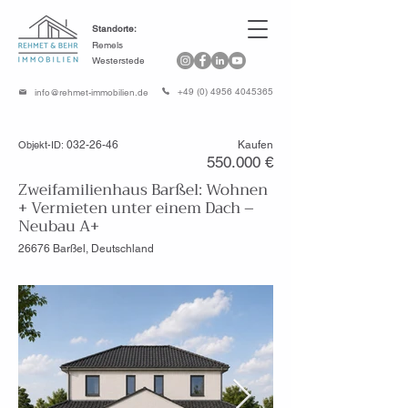
Standorte:
Remels
Westerstede
+49 (0) 4956 4045365
info@rehmet-immobilien.de
Objekt-ID:
032-26-46
Kaufen
550.000 €
Zweifamilienhaus Barßel: Wohnen
+ Vermieten unter einem Dach –
Neubau A+
26676 Barßel, Deutschland