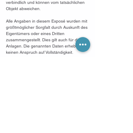
verbindlich und können vom tatsächlichen 
Objekt abweichen.
Alle Angaben in diesem Exposé wurden mit 
größtmöglicher Sorgfalt durch Auskunft des 
Eigentümers oder eines Dritten 
zusammengestellt. Dies gilt auch für die 
Anlagen. Die genannten Daten erheben 
keinen Anspruch auf Vollständigkeit. 
Gleichwohl kann für die Richtigkeit keine 
Gewähr übernommen werden. Die 
Grundrisse können von der aktuellen 
Situation abweichen oder nicht 
maßstabsgetreu abgebildet sein. Hierfür 
übernehmen wir keine Gewähr. Bei 
Abschluss eines beurkundeten 
Kaufvertrages über die Immobilie 
entstehen Nebenkosten, 
(Grunderwerbsteuer in Höhe von 5% sowie 
Notar- und Gerichtskosten in Höhe von 2%) 
die zu Lasten des Käufers gehen. 