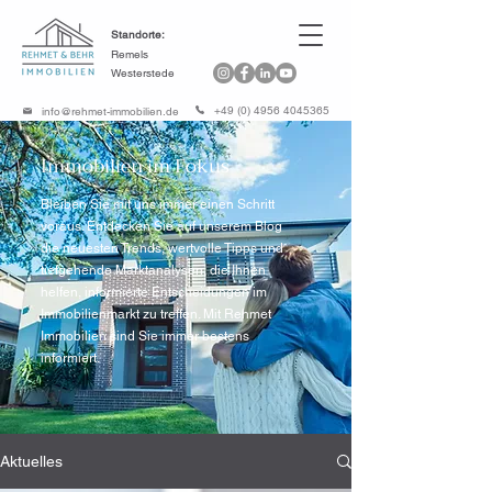
Standorte:
Remels
Westerstede
+49 (0) 4956 4045365
info@rehmet-immobilien.de
Immobilien im Fokus
Bleiben Sie mit uns immer einen Schritt
voraus. Entdecken Sie auf unserem Blog
die neuesten Trends, wertvolle Tipps und
tiefgehende Marktanalysen, die Ihnen
helfen, informierte Entscheidungen im
Immobilienmarkt zu treffen. Mit Rehmet
Immobilien sind Sie immer bestens
informiert.
Aktuelles