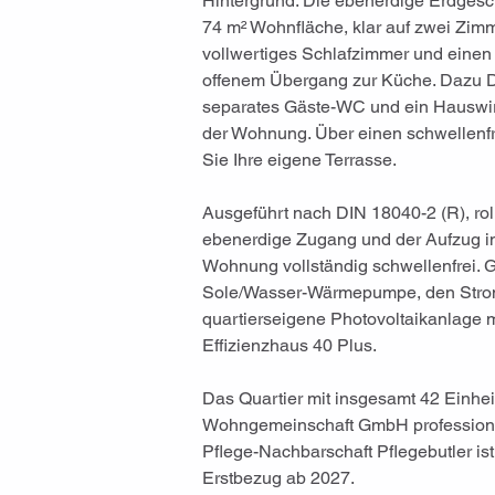
Hintergrund. Die ebenerdige Erdgesc
74 m² Wohnfläche, klar auf zwei Zimme
vollwertiges Schlafzimmer und einen
offenem Übergang zur Küche. Dazu D
separates Gäste-WC und ein Hauswir
der Wohnung. Über einen schwellenfr
Sie Ihre eigene Terrasse.
Ausgeführt nach DIN 18040-2 (R), roll
ebenerdige Zugang und der Aufzug 
Wohnung vollständig schwellenfrei. G
Sole/Wasser-Wärmepumpe, den Strom 
quartierseigene Photovoltaikanlage m
Effizienzhaus 40 Plus.
Das Quartier mit insgesamt 42 Einhei
Wohngemeinschaft GmbH professionell
Pflege-Nachbarschaft Pflegebutler ist
Erstbezug ab 2027.