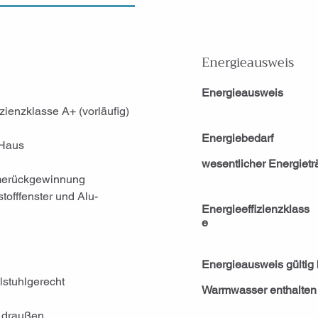
Energieausweis
Energieausweis
zienzklasse A+ (vorläufig)
Energiebedarf
 Haus
wesentlicher Energietr
rmerückgewinnung
offfenster und Alu-
Energieeffizienzklass
e
Energieausweis gültig 
llstuhlgerecht
Warmwasser enthalten
h draußen