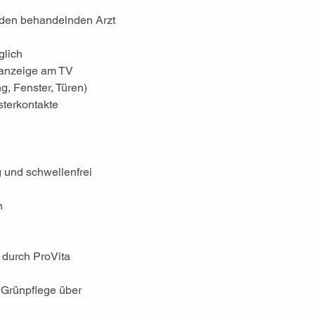
 den behandelnden Arzt 
glich
danzeige am TV
g, Fenster, Türen)
sterkontakte
g und schwellenfrei 
n
durch ProVita 
 Grünpflege über 