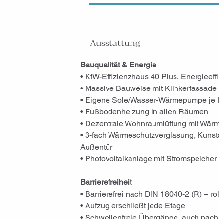
Ausstattung
Bauqualität & Energie
• KfW-Effizienzhaus 40 Plus, Energieeffi
• Massive Bauweise mit Klinkerfassade
• Eigene Sole/Wasser-Wärmepumpe je
• Fußbodenheizung in allen Räumen
• Dezentrale Wohnraumlüftung mit Wä
• 3-fach Wärmeschutzverglasung, Kunstst
Außentür
• Photovoltaikanlage mit Stromspeicher
Barrierefreiheit
• Barrierefrei nach DIN 18040-2 (R) – ro
• Aufzug erschließt jede Etage
• Schwellenfreie Übergänge, auch nac