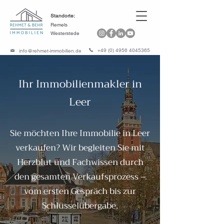
Standorte:
Remels
Westerstede
+49 (0) 4956 4045365
info@rehmet-immobilien.de
Ihr Immobilienmakler in
Leer
Sie möchten Ihre Immobilie in Leer
verkaufen? Wir begleiten Sie mit
Herzblut und Fachwissen durch
den gesamten Verkaufsprozess –
vom ersten Gespräch bis zur
Schlüsselübergabe.