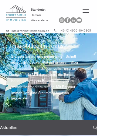
Standorte:
Remels
Westerstede
+49 (0) 4956 4045365
info@rehmet-immobilien.de
Immobilien im Fokus
Bleiben Sie mit uns immer einen Schritt
voraus. Entdecken Sie auf unserem Blog
die neuesten Trends, wertvolle Tipps und
tiefgehende Marktanalysen, die Ihnen
helfen, informierte Entscheidungen im
Immobilienmarkt zu treffen. Mit Rehmet
Immobilien sind Sie immer bestens
informiert.
Aktuelles