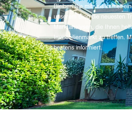
Bleiben Sie mit uns immer ein
unserem Blog die neuesten Tr
Marktanalysen, die Ihnen helf
Immobilienmarkt zu treffen. 
bestens informiert.