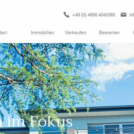
+49 (0) 4956 4045365
in
tart
Immobilien
Verkaufen
Bewerten
n im Fokus