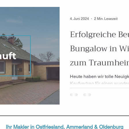
4. Juni 2024
2 Min. Lesezeit
Erfolgreiche B
Bungalow in Wi
zum Traumheim
Mehrgeneratio
Heute haben wir tolle Neuigke
Kaufvertrag für einen wund
Wiefelstede-Bokel ist unterzei
Ihr Makler in
Ostfriesland
,
Ammerland
&
Oldenburg