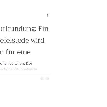
eurkundung: Ein
efelstede wird
 für eine
nenfamilie
iten zu teilen: Der
erschönen Bungalow in
chnet!...