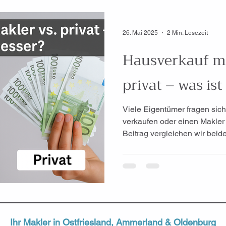
26. Mai 2025
2 Min. Lesezeit
Hausverkauf mi
privat – was ist
Viele Eigentümer fragen sich
verkaufen oder einen Makler
Beitrag vergleichen wir beid
Risiken und einer ehrlichen
Ihr Makler in
Ostfriesland
,
Ammerland
&
Oldenburg