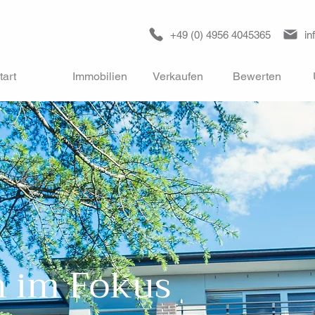
+49 (0) 4956 4045365
in
tart
Immobilien
Verkaufen
Bewerten
n im Fokus