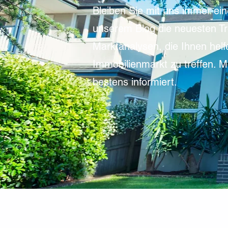
Bleiben Sie mit uns immer ein
unserem Blog die neuesten Tr
Marktanalysen, die Ihnen helf
Immobilienmarkt zu treffen. 
bestens informiert.