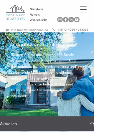
Standorte:
Remels
Westerstede
+49 (0) 4956 4045365
info@rehmet-immobilien.de
Immobilien im Fokus
Bleiben Sie mit uns immer einen Schritt
voraus. Entdecken Sie auf unserem Blog
die neuesten Trends, wertvolle Tipps und
tiefgehende Marktanalysen, die Ihnen
helfen, informierte Entscheidungen im
Immobilienmarkt zu treffen. Mit Rehmet
Immobilien sind Sie immer bestens
informiert.
Aktuelles