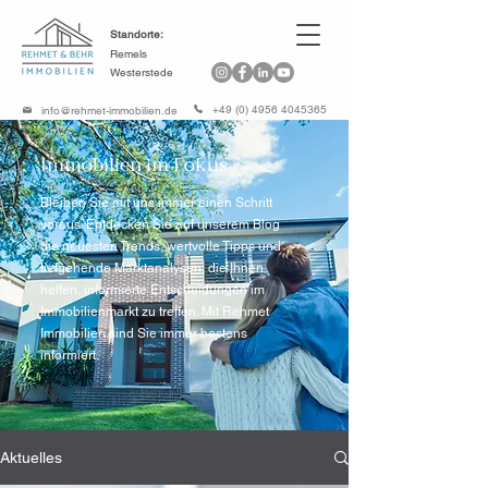
Standorte:
Remels
Westerstede
+49 (0) 4956 4045365
info@rehmet-immobilien.de
Immobilien im Fokus
Bleiben Sie mit uns immer einen Schritt
voraus. Entdecken Sie auf unserem Blog
die neuesten Trends, wertvolle Tipps und
tiefgehende Marktanalysen, die Ihnen
helfen, informierte Entscheidungen im
Immobilienmarkt zu treffen. Mit Rehmet
Immobilien sind Sie immer bestens
informiert.
Aktuelles