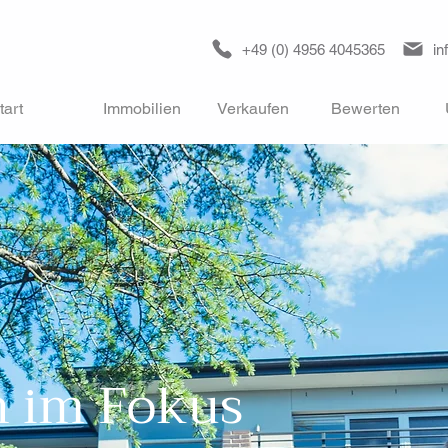
+49 (0) 4956 4045365
in
tart
Immobilien
Verkaufen
Bewerten
n im Fokus