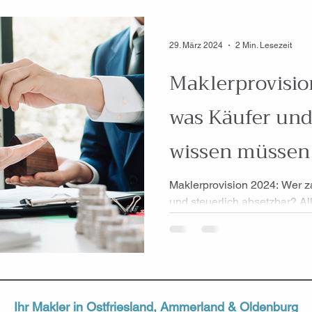
29. März 2024
2 Min. Lesezeit
Maklerprovision
was Käufer und
wissen müssen
Maklerprovision 2024: Wer za
und steuerlich absetzbar? All
und Verkäufer.
Ihr Makler in
Ostfriesland
,
Ammerland
&
Oldenburg