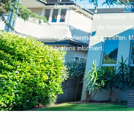
Bleiben Sie mit uns immer ein
unserem Blog die neuesten Tr
Marktanalysen, die Ihnen helf
Immobilienmarkt zu treffen. 
bestens informiert.