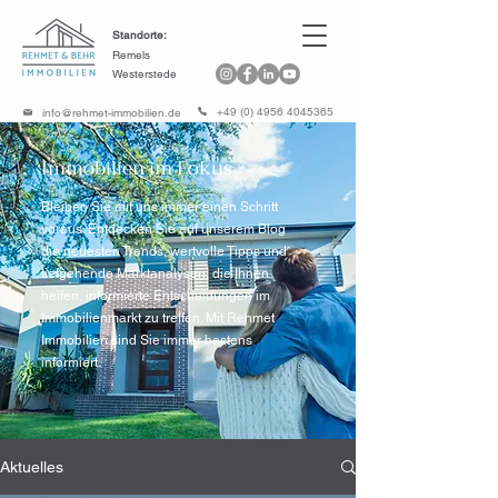
Standorte:
Remels
Westerstede
+49 (0) 4956 4045365
info@rehmet-immobilien.de
Immobilien im Fokus
Bleiben Sie mit uns immer einen Schritt
voraus. Entdecken Sie auf unserem Blog
die neuesten Trends, wertvolle Tipps und
tiefgehende Marktanalysen, die Ihnen
helfen, informierte Entscheidungen im
Immobilienmarkt zu treffen. Mit Rehmet
Immobilien sind Sie immer bestens
informiert.
Aktuelles