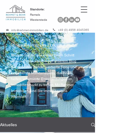
Standorte:
Remels
Westerstede
+49 (0) 4956 4045365
info@rehmet-immobilien.de
Immobilien im Fokus
Bleiben Sie mit uns immer einen Schritt
voraus. Entdecken Sie auf unserem Blog
die neuesten Trends, wertvolle Tipps und
tiefgehende Marktanalysen, die Ihnen
helfen, informierte Entscheidungen im
Immobilienmarkt zu treffen. Mit Rehmet
Immobilien sind Sie immer bestens
informiert.
Aktuelles